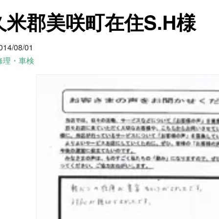
久米郡美咲町在住S.H様
014/08/01
修理・車検