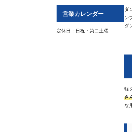
ダ
営業カレンダー
ン
ダ
定休日：日祝・第ニ土曜
軽
さ
な