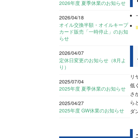
2026年度 夏季休業のお知らせ
2026/04/18
オイル交換半額・オイルキープ
カード販売「一時停止」のお知
らせ
2026/04/07
定休日変更のお知らせ（8月よ
り）
リ
2025/07/04
低
2025年度 夏季休業のお知らせ
さ
ら
2025/04/27
2025年度 GW休業のお知らせ
ダ