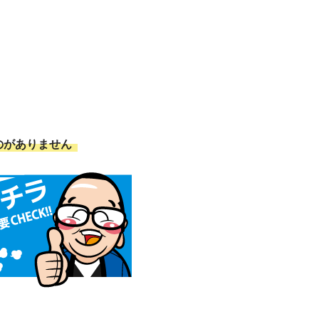
のがありません