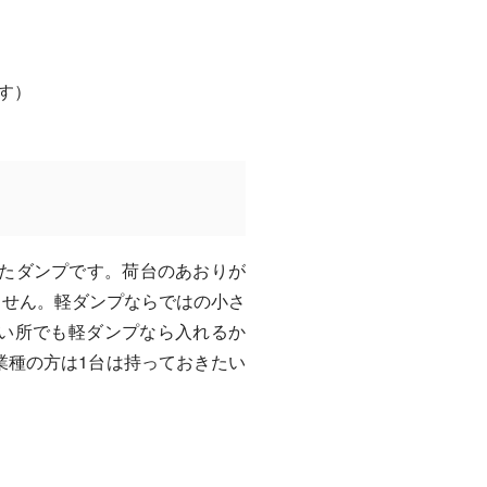
す）
たダンプです。荷台のあおりが
ません。軽ダンプならではの小さ
ない所でも軽ダンプなら入れるか
業種の方は1台は持っておきたい