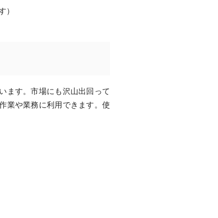
す）
います。市場にも沢山出回って
作業や業務に利用できます。使
す