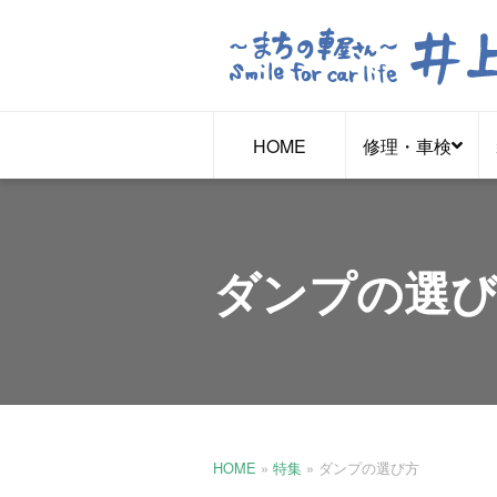
HOME
修理・車検
ダンプの選
HOME
»
特集
»
ダンプの選び方