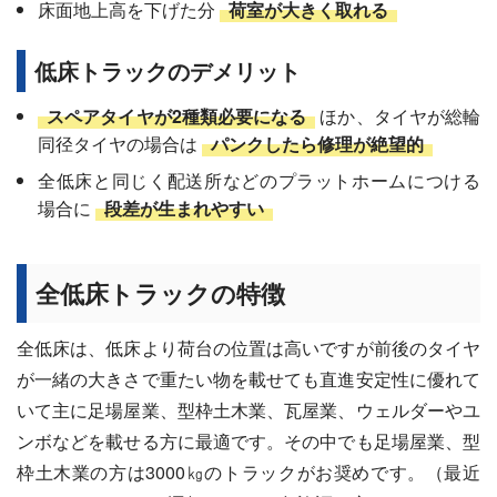
床面地上高を下げた分
荷室が大きく取れる
低床トラックのデメリット
スペアタイヤが2種類必要になる
ほか、タイヤが総輪
同径タイヤの場合は
パンクしたら修理が絶望的
全低床と同じく配送所などのプラットホームにつける
場合に
段差が生まれやすい
全低床トラックの特徴
全低床は、低床より荷台の位置は高いですが前後のタイヤ
が一緒の大きさで重たい物を載せても直進安定性に優れて
いて主に足場屋業、型枠土木業、瓦屋業、ウェルダーやユ
ンボなどを載せる方に最適です。その中でも足場屋業、型
枠土木業の方は3000㎏のトラックがお奨めです。（最近